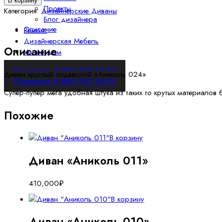
В корзину
Проекты
Диван
Категория:
Дизайнерские Диваны
Блог дизайнера
круглый
Описание
Ремонт
подвесной
Дизайнерская Мебель
"Аниколь
Описание
Умный дом
024"
Позвонить 8-800-707-35-52
Диван круглый подвесной «Аниколь 024»
Позвонить 8-800-707-35-52
Супер-пупер мега удобная штука из таких то крутых материалов
Похожие
В корзину
Диван «Аниколь 011»
410,000
₽
В корзину
Диван «Аниколь 010»