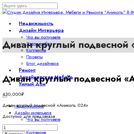
Недвижимость
Дизайн Интерьера
Что вы получаете
Диван круглый подвесной
Этапы работ
Коллектив
Проекты
Блог дизайнера
Ремонт
Диван круглый подвесной «
Дизайнерская Мебель
Умный Дом
430,000
₽
Диван круглый подвесной «Аниколь 024»
Недвижимость
Дизайн интерьера
Доступно для предзаказа
Что вы получаете
Этапы работ
Количество
Коллектив
товара