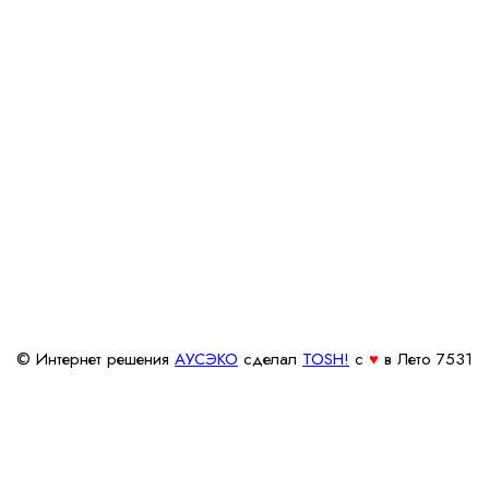
© Интернет решения
АУСЭКО
cделал
TOSH!
c
♥
в Лето 7531