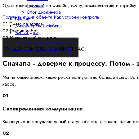
Проекты
Один ответственный за дизайн, смету, комплектацию и стройку
Блог дизайнера
Получить аудит объекта
Как устроен контроль
Ремонт
01
Смета по этапам
Дизайнерская Мебель
02
График работ
Умный дом
03
Инженерный контроль
Позвонить 8-800-707-35-52
ЧТО ДЕЙСТВИТЕЛЬНО ВОЛНУЕТ ВАС
Позвонить 8-800-707-35-52
Сначала - доверие к процессу. Потом - 
Мы на опыте знаем, какие риски волнуют вас больше всего. Вы 
хаоса.
01
Своевременная коммуникация
Вы регулярно получаете ясный статус объекта и знаете, какие р
02