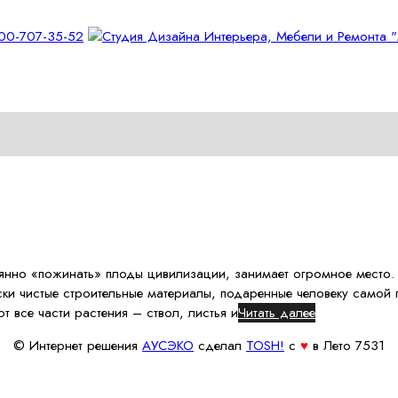
янно «пожинать» плоды цивилизации, занимает огромное место.
ески чистые строительные материалы, подаренные человеку само
т все части растения – ствол, листья и
Читать далее
© Интернет решения
АУСЭКО
cделал
TOSH!
c
♥
в Лето 7531