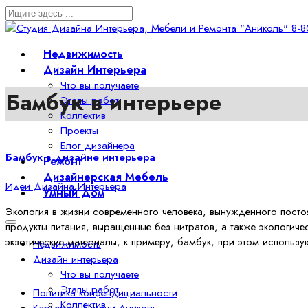
Недвижимость
Дизайн Интерьера
Что вы получаете
Бамбук в интерьере
Этапы работ
Коллектив
Проекты
Блог дизайнера
Бамбук в дизайне интерьера
Ремонт
Дизайнерская Мебель
Идеи Дизайна Интерьера
Умный Дом
Экология в жизни современного человека, вынужденного посто
продукты питания, выращенные без нитратов, а также экологич
экзотические материалы, к примеру, бамбук, при этом использую
Недвижимость
Дизайн интерьера
Что вы получаете
Этапы работ
Политика конфендициальности
Коллектив