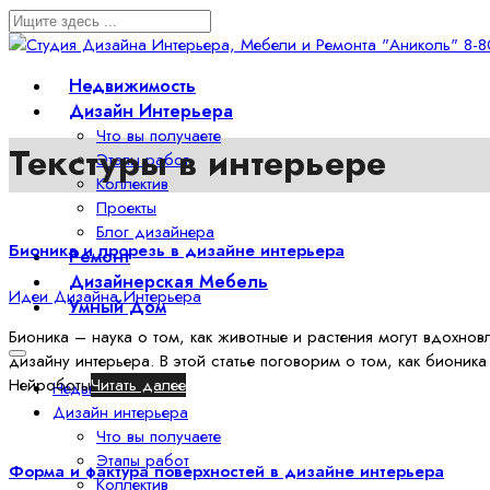
Недвижимость
Дизайн Интерьера
Что вы получаете
Текстуры в интерьере
Этапы работ
Коллектив
Проекты
Блог дизайнера
Бионика и прорезь в дизайне интерьера
Ремонт
Дизайнерская Мебель
Идеи Дизайна Интерьера
Умный Дом
Бионика – наука о том, как животные и растения могут вдохнов
дизайну интерьера. В этой статье поговорим о том, как бионик
Нейроботы
Читать далее
Недвижимость
Дизайн интерьера
Что вы получаете
Этапы работ
Форма и фактура поверхностей в дизайне интерьера
Коллектив