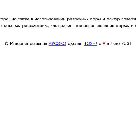
ора, но также в использовании различных форм и фактур поверхн
 статье мы рассмотрим, как правильное использование формы и ф
© Интернет решения
АУСЭКО
cделал
TOSH!
c
♥
в Лето 7531