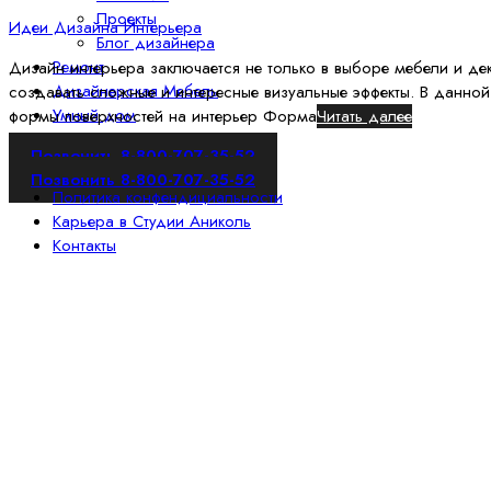
Проекты
Идеи Дизайна Интерьера
Блог дизайнера
Ремонт
Дизайн интерьера заключается не только в выборе мебели и дек
Дизайнерская Мебель
создавать сложные и интересные визуальные эффекты. В данной
Умный дом
формы поверхностей на интерьер Форма
Читать далее
Позвонить 8-800-707-35-52
Позвонить 8-800-707-35-52
Политика конфендициальности
Карьера в Студии Аниколь
Контакты