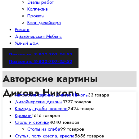
Этапы работ
Коллектив
Проекты
Блог дизайнера
Ремонт
Дизайнерская Мебель
Умный дом
Позвонить 8-800-707-35-52
Позвонить 8-800-707-35-52
Авторские картины
Дикова Николь
Авторские картины Дикова Николь
3
3 товара
Дизайнерские Диваны
37
37 товаров
Комоды, тумбы, консоли
24
24 товара
Кровати
16
16 товаров
Столы и столики
40
40 товаров
Столы из слэба
9
9 товаров
Стулья, полу кресла, кресла
56
56 товаров