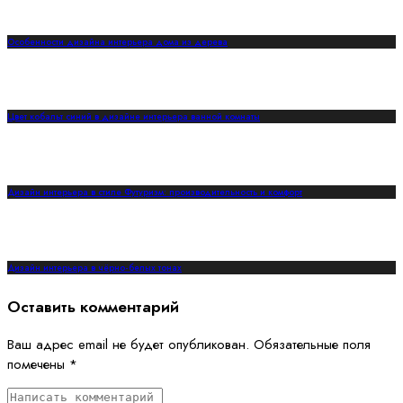
Особенности дизайна интерьера дома из дерева
Цвет кобальт синий в дизайне интерьера ванной комнаты
Дизайн интерьера в стиле Футуризм: производительность и комфорт
Дизайн интерьера в чёрно-белых тонах
Оставить комментарий
Ваш адрес email не будет опубликован.
Обязательные поля
помечены
*