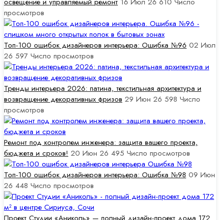
освещение и управляемый ремонт
16 Июл 26
610
Число
просмотров
Топ-100 ошибок дизайнеров интерьера: Ошибка №96
02 Июл
26
597
Число просмотров
Тренды интерьера 2026: патина, текстильная архитектура и
возвращение декоративных фризов
29 Июн 26
598
Число
просмотров
Ремонт под контролем инженера: защита вашего проекта,
бюджета и сроков!
20 Июн 26
495
Число просмотров
Топ-100 ошибок дизайнеров интерьера: Ошибка №98
09 Июн
26
448
Число просмотров
Проект Студии «Аниколь» — полный дизайн-проект дома 172