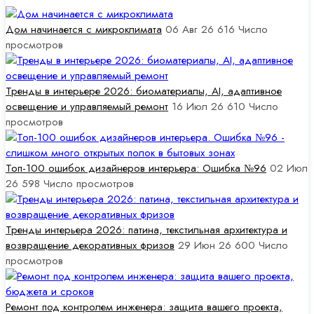
Дом начинается с микроклимата
06 Авг 26
616
Число
просмотров
Тренды в интерьере 2026: биоматериалы, AI, адаптивное
освещение и управляемый ремонт
16 Июл 26
610
Число
просмотров
Топ-100 ошибок дизайнеров интерьера: Ошибка №96
02 Июл
26
598
Число просмотров
Тренды интерьера 2026: патина, текстильная архитектура и
возвращение декоративных фризов
29 Июн 26
600
Число
просмотров
Ремонт под контролем инженера: защита вашего проекта,