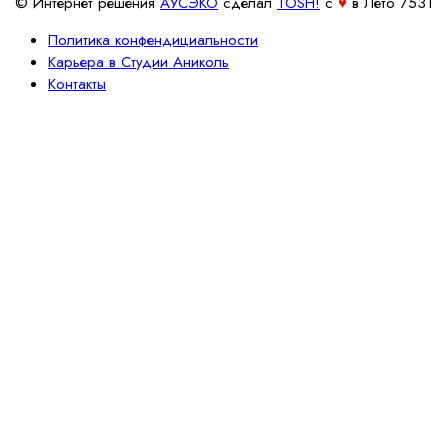
© Интернет решения
АУСЭКО
cделал
TOSH!
c
♥
в Лето 7531
Политика конфендициальности
Карьера в Студии Аниколь
Контакты