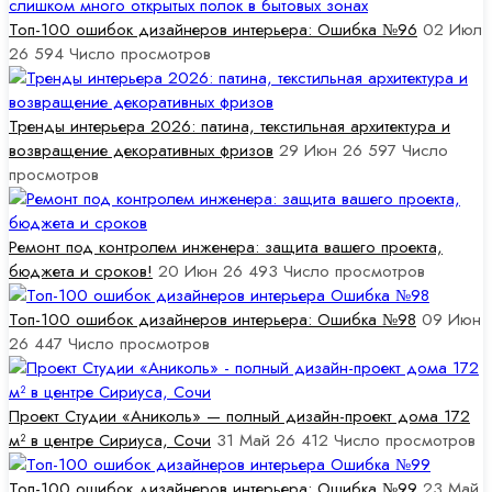
Топ-100 ошибок дизайнеров интерьера: Ошибка №96
02 Июл
26
594
Число просмотров
Тренды интерьера 2026: патина, текстильная архитектура и
возвращение декоративных фризов
29 Июн 26
597
Число
просмотров
Ремонт под контролем инженера: защита вашего проекта,
бюджета и сроков!
20 Июн 26
493
Число просмотров
Топ-100 ошибок дизайнеров интерьера: Ошибка №98
09 Июн
26
447
Число просмотров
Проект Студии «Аниколь» — полный дизайн-проект дома 172
м² в центре Сириуса, Сочи
31 Май 26
412
Число просмотров
Топ-100 ошибок дизайнеров интерьера: Ошибка №99
23 Май