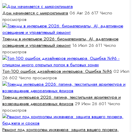
Дом начинается с микроклимата
06 Авг 26
617
Число
просмотров
Тренды в интерьере 2026: биоматериалы, AI, адаптивное
освещение и управляемый ремонт
16 Июл 26
611
Число
просмотров
Топ-100 ошибок дизайнеров интерьера: Ошибка №96
02 Июл
26
602
Число просмотров
Тренды интерьера 2026: патина, текстильная архитектура и
возвращение декоративных фризов
29 Июн 26
601
Число
просмотров
Ремонт под контролем инженера: защита вашего проекта,