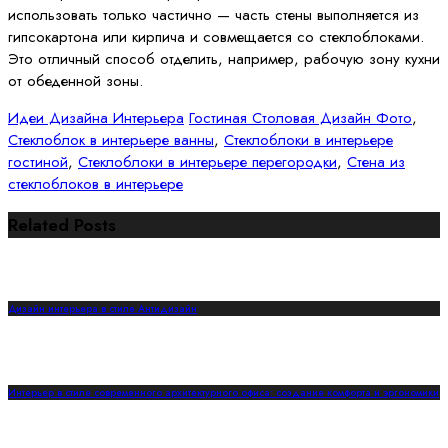
использовать только частично — часть стены выполняется из
гипсокартона или кирпича и совмещается со стеклоблоками.
Это отличный способ отделить, например, рабочую зону кухни
от обеденной зоны.
Идеи Дизайна Интерьера
Гостиная Столовая Дизайн Фото
,
Стеклоблок в интерьере ванны
,
Стеклоблоки в интерьере
гостиной
,
Стеклоблоки в интерьере перегородки
,
Стена из
стеклоблоков в интерьере
Related Posts
Дизайн интерьера в стиле Антидизайн
Интерьер в стиле современного архитектурного офиса: создание комфорта и эргономики