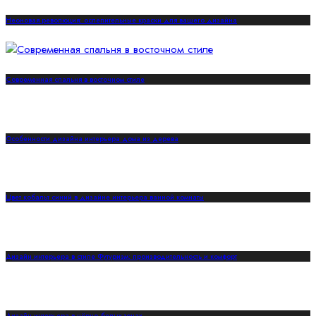
Неоновая революция: ослепительные краски для вашего дизайна
Современная спальня в восточном стиле
Особенности дизайна интерьера дома из дерева
Цвет кобальт синий в дизайне интерьера ванной комнаты
Дизайн интерьера в стиле Футуризм: производительность и комфорт
Дизайн интерьера в чёрно-белых тонах